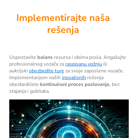
Implementirajte naša
rešenja
Uspostavite
balans
resursa
i
obima posla.
Angažujte
profesionalnog vozača za
raspisanu vožnju
ili
aukcijski
obezbedite ture
za svoje zaposlene vozače.
Implementacijom naših
inovativnih
rešenja
obezbedićete
kontinuirani proces poslovanja
, bez
stajanja i gubitaka.