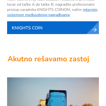
tovar od tačke A do tačke B, nagradite profesionalni
pristup saradnika KNIGHTS COINOM, našim
internim
sistemom međusobnog nagrađivanja
.
KNIGHTS COIN
Akutno rešavamo zastoj