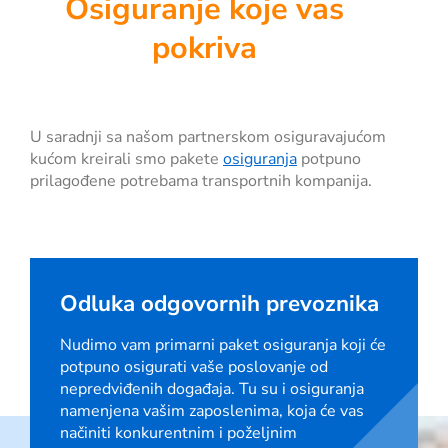
Osiguranje koje vas
pokriva
U saradnji sa našom partnerskom osiguravajućom
kućom kreirali smo pakete
osiguranja
potpuno
prilagođene potrebama transportnih kompanija.
Odluka odgovornih prevoznika
Nudimo vam primarni paket osiguranja koji će
potpuno osigurati vaše poslovanje od
nepredviđenih događaja. Tu su i osiguranja
namenjena vašim zaposlenima, koja će vas
načiniti konkurentnim i poželjnim