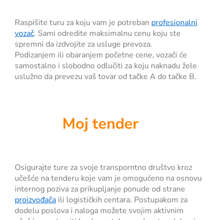
Raspišite turu za koju vam je potreban
profesionalni
vozač
. Sami odredite maksimalnu cenu koju ste
spremni da izdvojite za usluge prevoza.
Podizanjem ili obaranjem početne cene, vozači će
samostalno i slobodno odlučiti za koju naknadu žele
uslužno da prevezu vaš tovar od tačke A do tačke B.
Moj tender
Osigurajte ture za svoje transporntno društvo kroz
učešće na tenderu koje vam je omogućeno na osnovu
internog poziva za prikupljanje ponude od strane
proizvođača
ili logističkih centara. Postupakom za
dodelu poslova i naloga možete svojim aktivnim