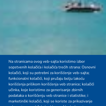
Na stranicama ovog veb-sajta koristimo izbor
sopstvenih kolačića i kolačića trećih strana: Osnovni
kolačići, koji su potrebni za korišćenje veb-sajta;
funkcionalni kolačići, koji pružaju bolju lakoću
korišćenja prilikom korišćenja veb stranice; kolačići
učinka, koje koristimo za generisanje zbirnih
podataka o korišćenju veb stranice i statistike; i
marketinški kolačići, koji se koriste za prikazivanje