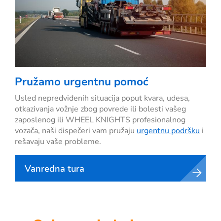
Pružamo urgentnu pomoć
Usled nepredviđenih situacija poput kvara, udesa,
otkazivanja vožnje zbog povrede ili bolesti vašeg
zaposlenog ili WHEEL KNIGHTS profesionalnog
vozača, naši dispečeri vam pružaju
urgentnu podršku
i
rešavaju vaše probleme.
Vanredna tura