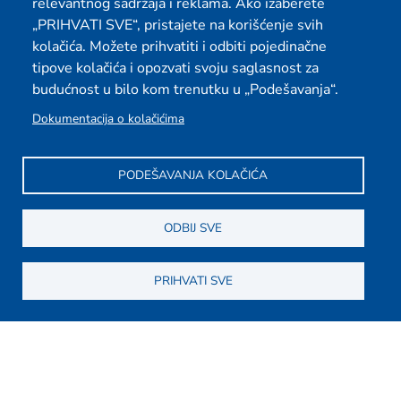
relevantnog sadržaja i reklama. Ako izaberete
„PRIHVATI SVE“, pristajete na korišćenje svih
kolačića. Možete prihvatiti i odbiti pojedinačne
tipove kolačića i opozvati svoju saglasnost za
budućnost u bilo kom trenutku u „Podešavanja“.
Dokumentacija o kolačićima
PODEŠAVANJA KOLAČIĆA
ODBIJ SVE
PRIHVATI SVE