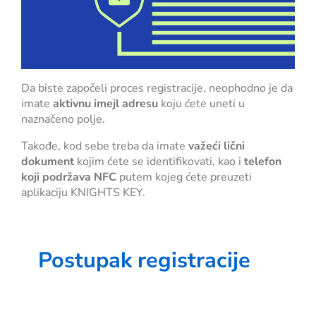
Da biste započeli proces registracije, neophodno je da
imate
aktivnu imejl adresu
koju ćete uneti u
naznačeno polje.
Takođe, kod sebe treba da imate
važeći lični
dokument
kojim ćete se identifikovati, kao i
telefon
koji podržava NFC
putem kojeg ćete preuzeti
aplikaciju KNIGHTS KEY.
Postupak registracije