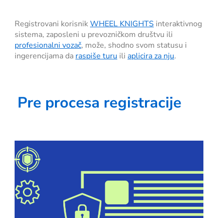
Registrovani korisnik
WHEEL KNIGHTS
interaktivnog
sistema, zaposleni u prevozničkom društvu ili
profesionalni vozač
, može, shodno svom statusu i
ingerencijama da
raspiše turu
ili
aplicira za nju
.
Pre procesa registracije