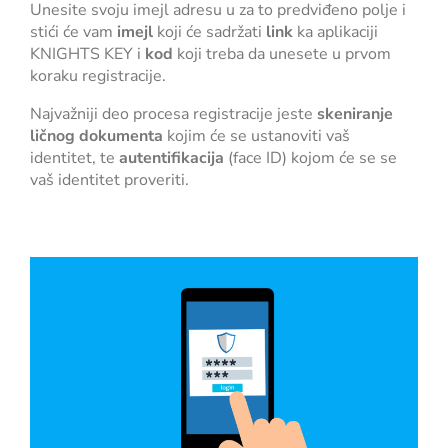
Unesite svoju imejl adresu u za to predviđeno polje i
stići će vam
imejl
koji će sadržati
link
ka aplikaciji
KNIGHTS KEY i
kod
koji treba da unesete u prvom
koraku registracije.
Najvažniji deo procesa registracije jeste
skeniranje
ličnog dokumenta
kojim će se ustanoviti vaš
identitet, te
autentifikacija
(face ID) kojom će se se
vaš identitet proveriti.