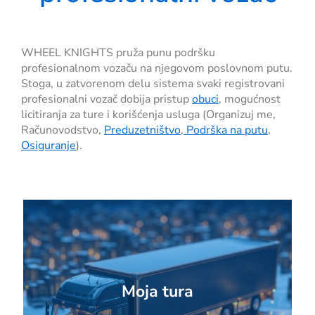
WHEEL KNIGHTS pruža punu podršku
profesionalnom vozaču na njegovom poslovnom putu.
Stoga, u zatvorenom delu sistema svaki registrovani
profesionalni vozač dobija pristup
obuci
, mogućnost
licitiranja za ture i korišćenja usluga (Organizuj me,
Računovodstvo,
Preduzetništvo
,
Podrška na putu
,
Osiguranje
).
Moja tura