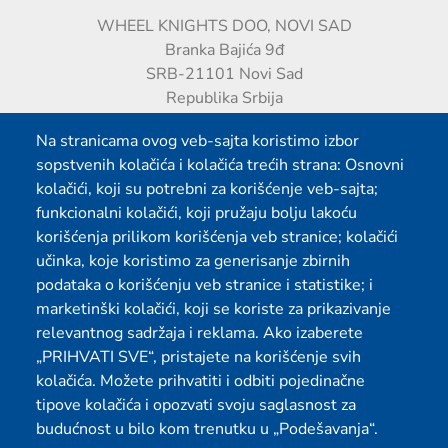
WHEEL KNIGHTS DOO, NOVI SAD
Branka Bajića 9đ
SRB-21101 Novi Sad
Republika Srbija
Imejl: connect[et]wheel-knights.com
Na stranicama ovog veb-sajta koristimo izbor
sopstvenih kolačića i kolačića trećih strana: Osnovni
kolačići, koji su potrebni za korišćenje veb-sajta;
funkcionalni kolačići, koji pružaju bolju lakoću
Newsletter
korišćenja prilikom korišćenja veb stranice; kolačići
E-mail adresa
učinka, koje koristimo za generisanje zbirnih
podataka o korišćenju veb stranice i statistike; i
marketinški kolačići, koji se koriste za prikazivanje
check_box_outline_blank
Želim da se pretplatim na WHEEL KNIGHTS bilten
relevantnog sadržaja i reklama. Ako izaberete
„PRIHVATI SVE“, pristajete na korišćenje svih
kolačića. Možete prihvatiti i odbiti pojedinačne
tipove kolačića i opozvati svoju saglasnost za
Prijavi se
budućnost u bilo kom trenutku u „Podešavanja“.