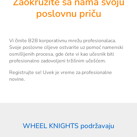
Zaokružite sa nama svoju
poslovnu priču
Vi činite B2B korporativnu mrežu profesionalaca.
Svoje poslovne ciljeve ostvarite uz pomoć namenski
osmišljenih procesa, gde ćete vi kao učesnik biti
profesionalno zadovoljeni tržišnim učešćem.
Registrujte se! Uvek je vreme za profesionalne
novine.
WHEEL KNIGHTS podržavaju