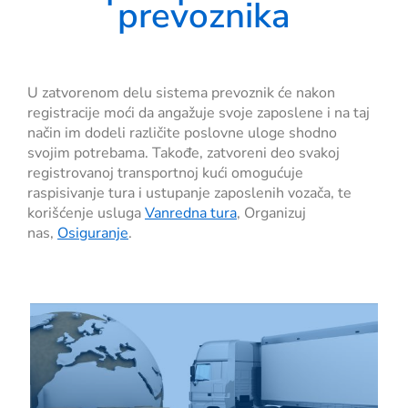
prevoznika
U zatvorenom delu sistema prevoznik će
nakon
registracije
moći da angažuje svoje zaposlene i na taj
način im dodeli različite poslovne uloge shodno
svojim potrebama. Takođe, zatvoreni deo svakoj
registrovanoj transportnoj kući omogućuje
raspisivanje tura i ustupanje zaposlenih vozača, te
korišćenje usluga
Vanredna tura
, Organizuj
nas,
Osiguranje
.