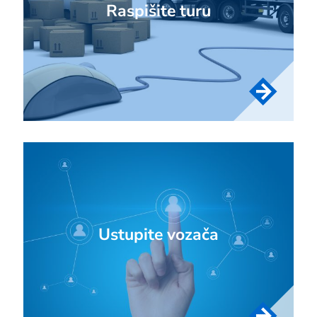
Raspišite turu
Ustupite vozača